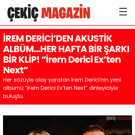
İREM DERİCİ’DEN AKUSTİK
ALBÜM…HER HAFTA BİR ŞARKI
BİR KLİP! “İrem Derici Ex’ten
Next”
Her sözüyle olay yaratan İrem Derici’nin yeni
albümü “İrem Derici Ex’ten Next” dinleyiciyle
buluştu.