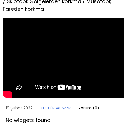
/ Skiofobi; Gölgelerden korkma / Musofobi;
Fareden korkma!
19 Şubat 2022
KÜLTÜR ve SANAT
Yorum (
0
)
No widgets found