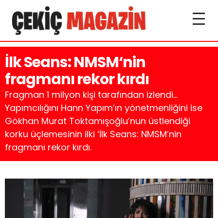
İlk Seans: NMSM‘nin
fragmanı rekor kırdı
Fragman 1 milyon kişi tarafından izlendi…
Yapımcılığını Hann Yapım’ın yönetmenliğini ise
Gökhan Murat Toktamışoğlu’nun üstlendiği
korku üçlemesinin ilki ‘İlk Seans: NMSM’nin
fragmanı rekor kırdı.