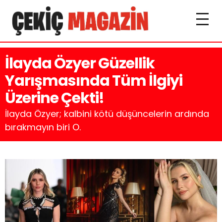
İlayda Özyer Güzellik
Yarışmasında Tüm İlgiyi
Üzerine Çekti!
İlayda Özyer; kalbini kötü düşüncelerin ardında
bırakmayın biri O.