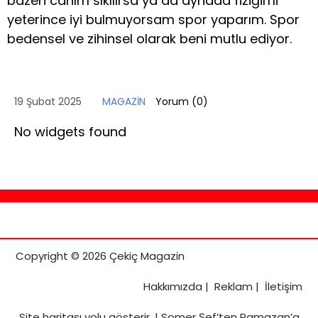
bazen canım sıkılırsa ya da aynada fiziğimi
yeterince iyi bulmuyorsam spor yaparım. Spor
bedensel ve zihinsel olarak beni mutlu ediyor.
19 Şubat 2025
MAGAZİN
Yorum (
0
)
No widgets found
Copyright © 2026 Çekiç Magazin
Hakkımızda
|
Reklam
|
İletişim
Site haritası
yolu gösterir. |
Somer Şef’ten Ramazan’a