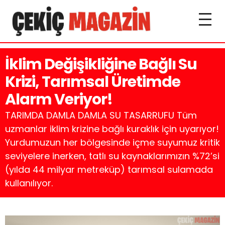
İklim Değişikliğine Bağlı Su
Krizi, Tarımsal Üretimde
Alarm Veriyor!
TARIMDA DAMLA DAMLA SU TASARRUFU Tüm
uzmanlar iklim krizine bağlı kuraklık için uyarıyor!
Yurdumuzun her bölgesinde içme suyumuz kritik
seviyelere inerken, tatlı su kaynaklarımızın %72’si
(yılda 44 milyar metreküp) tarımsal sulamada
kullanılıyor.