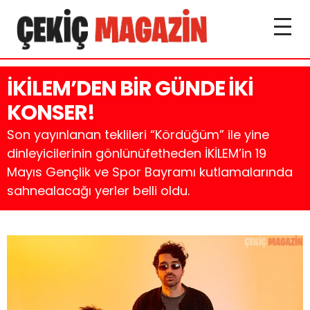
İKİLEM’DEN BİR GÜNDE İKİ
KONSER!
Son yayınlanan teklileri “Kördüğüm” ile yine
dinleyicilerinin gönlünüfetheden İKİLEM’in 19
Mayıs Gençlik ve Spor Bayramı kutlamalarında
sahnealacağı yerler belli oldu.