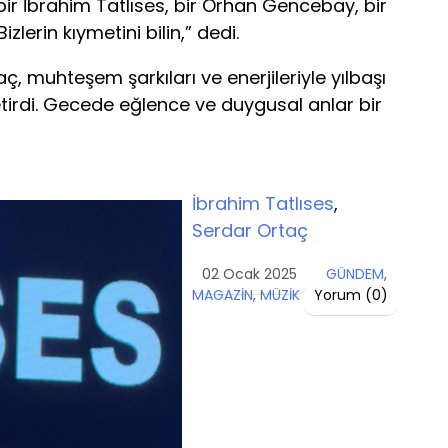
ir İbrahim Tatlıses, bir Orhan Gencebay, bir
erin kıymetini bilin,” dedi.
ç, muhteşem şarkıları ve enerjileriyle yılbaşı
tirdi. Gecede eğlence ve duygusal anlar bir
İbrahim Tatlıses
,
Serdar Ortaç
02 Ocak 2025
GÜNDEM
,
MAGAZİN
,
MÜZİK
Yorum (
0
)