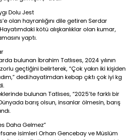
ygı Dolu Jest
e olan hayranlığını dile getiren Serdar
 “Hayatımdaki kötü alışkanlıklar olan kumar,
lamasını yaptı.
ar
da bulunan İbrahim Tatlıses, 2024 yılının
rlu geçtiğini belirterek, “Çok yakın iki kişiden
dım,” dedi.hayatimdan kebap çıktı çok iyi kg
i.
leklerinde bulunan Tatlıses, “2025’te farklı bir
 Dünyada barış olsun, insanlar ölmesin, barış
andı.
ses Daha Gelmez”
r efsane isimleri Orhan Gencebay ve Müslüm