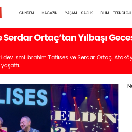
GÜNDEM
MAGAZİN
YAŞAM – SAĞLIK
BİLİM – TEKNOLOJİ
e Serdar Ortaç’tan Yılbaşı Gec
iki dev ismi İbrahim Tatlıses ve Serdar Ortaç, Atakö
yaşattı.
N