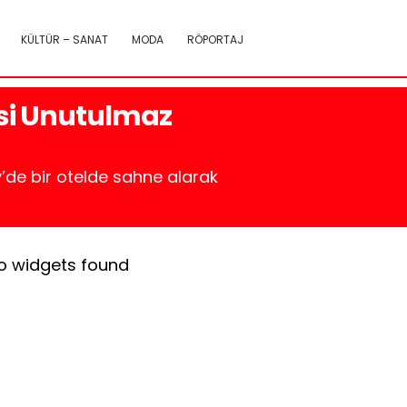
KÜLTÜR – SANAT
MODA
RÖPORTAJ
esi Unutulmaz
y’de bir otelde sahne alarak
o widgets found