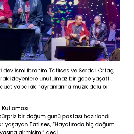
iki dev ismi İbrahim Tatlıses ve Serdar Ortaç,
rak izleyenlere unutulmaz bir gece yaşattı.
rla düet yaparak hayranlarına müzik dolu bir
ü Kutlaması
sürpriz bir doğum günü pastası hazırlandı.
ar yaşayan Tatlıses, “Hayatımda hiç doğum
aşına girmişim,” dedi.