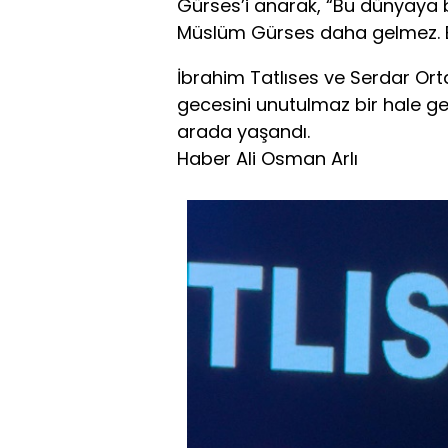
Gürses’i anarak, “Bu dünyaya b
Müslüm Gürses daha gelmez. Bizl
İbrahim Tatlıses ve Serdar Orta
gecesini unutulmaz bir hale ge
arada yaşandı.
Haber Ali Osman Arlı