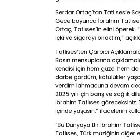
Serdar Ortaç’tan Tatlıses’e Sa
Gece boyunca İbrahim Tatlıses’
Ortaç, Tatlıses’in elini öperek,
içki ve sigarayı bıraktım,” açık
Tatlıses’ten Çarpıcı Açıklamal
Basın mensuplarına açıklamalar
kendisi için hem güzel hem de zo
darbe gördüm, kötülükler yaşa
verdim lahmacuna devam ded
2025 yılı için barış ve sağlık di
İbrahim Tatlıses göreceksiniz.
içinde yaşasın,” ifadelerini kull
“Bu Dünyaya Bir İbrahim Tatlı
Tatlıses, Türk müziğinin diğe