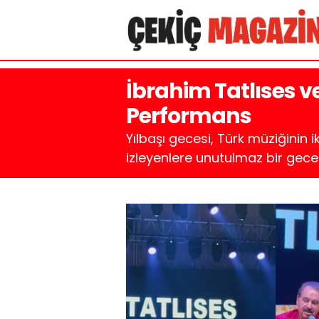
İbrahim Tatlıses v
Performans
Yılbaşı gecesi, Türk müziğinin 
izleyenlere unutulmaz bir gece 