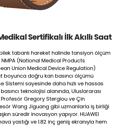
kal Sertifikalı İlk Akıllı Saat
ı bilek tabanlı hareket halinde tansiyon ölçüm
 NMPA (National Medical Products
pean Union Medical Device Regulation)
aat boyunca doğru kan basıncı ölçümü
e Sistemi sayesinde daha hızlı ve hassas
asıncı teknolojisi alanında, Uluslararası
 Profesör Gregory Stergiou ve Çin
fesör Wang Jiguang gibi uzmanlarla iş birliği
aşkın süredir inovasyon yapıyor. HUAWEI
va yastığı ve 1.82 inç geniş ekranıyla hem