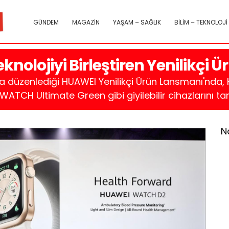
GÜNDEM
MAGAZİN
YAŞAM – SAĞLIK
BİLİM – TEKNOLOJİ
olojiyi Birleştiren Yenilikçi Ürü
'da düzenlediği HUAWEI Yenilikçi Ürün Lansmanı'nda
H Ultimate Green gibi giyilebilir cihazlarını tanıt
N