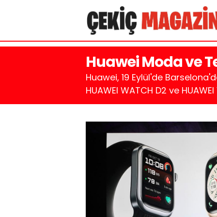
Huawei Moda ve Tekn
Huawei, 19 Eylül'de Barselona
HUAWEI WATCH D2 ve HUAWEI WATC