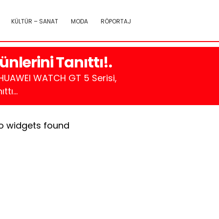
KÜLTÜR – SANAT
MODA
RÖPORTAJ
nlerini Tanıttı!.
, HUAWEI WATCH GT 5 Serisi,
tı...
o widgets found