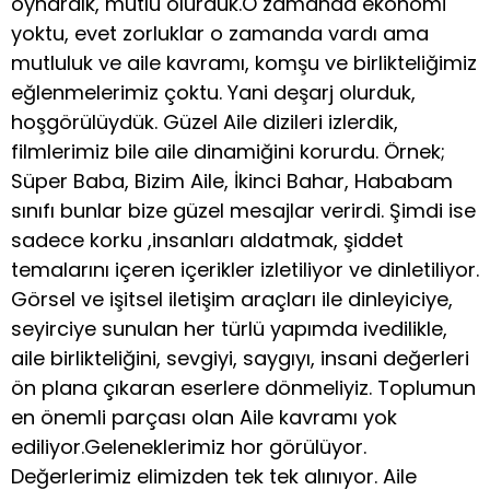
oynardık, mutlu olurduk.O zamanda ekonomi
yoktu, evet zorluklar o zamanda vardı ama
mutluluk ve aile kavramı, komşu ve birlikteliğimiz
eğlenmelerimiz çoktu. Yani deşarj olurduk,
hoşgörülüydük. Güzel Aile dizileri izlerdik,
filmlerimiz bile aile dinamiğini korurdu. Örnek;
Süper Baba, Bizim Aile, İkinci Bahar, Hababam
sınıfı bunlar bize güzel mesajlar verirdi. Şimdi ise
sadece korku ,insanları aldatmak, şiddet
temalarını içeren içerikler izletiliyor ve dinletiliyor.
Görsel ve işitsel iletişim araçları ile dinleyiciye,
seyirciye sunulan her türlü yapımda ivedilikle,
aile birlikteliğini, sevgiyi, saygıyı, insani değerleri
ön plana çıkaran eserlere dönmeliyiz. Toplumun
en önemli parçası olan Aile kavramı yok
ediliyor.Geleneklerimiz hor görülüyor.
Değerlerimiz elimizden tek tek alınıyor. Aile