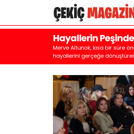
Hayallerin Peşinde
Merve Altunok, kısa bir süre ö
hayallerini gerçeğe dönüştürere