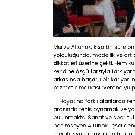
Merve Altunok, kısa bir süre 
yolculuğunda, modellik ve art 
dikkatleri üzerine çekti. Hem 
kendine özgü tarzıyla fark ya
arkasında başarılı bir kariyer i
kozmetik markası ‘Verano’yu p
Hayatına farklı alanlarda re
arasında tenis oynamak ve yağl
bulunmakta. Sanat ve spor tutk
benimseyen Altunok, içsel deng
meditasyonu hayatının bir parç