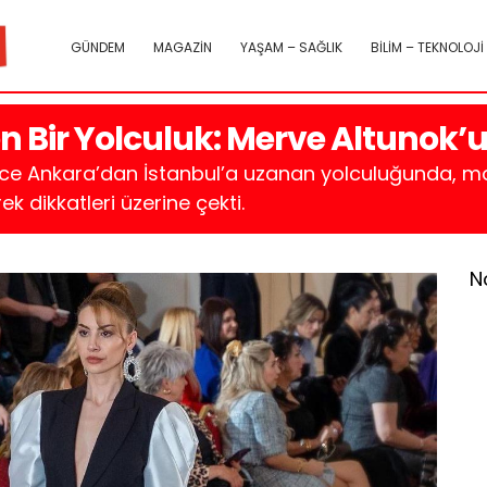
GÜNDEM
MAGAZİN
YAŞAM – SAĞLIK
BİLİM – TEKNOLOJİ
n Bir Yolculuk: Merve Altunok’
nce Ankara’dan İstanbul’a uzanan yolculuğunda, mod
k dikkatleri üzerine çekti.
N