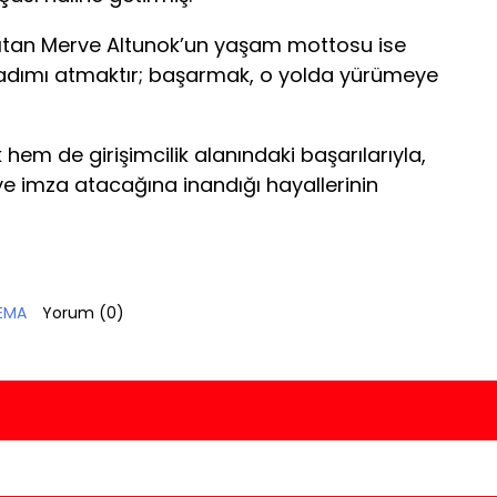
sıtan Merve Altunok’un yaşam mottosu ise
k adımı atmaktır; başarmak, o yolda yürümeye
hem de girişimcilik alanındaki başarılarıyla,
e imza atacağına inandığı hayallerinin
EMA
Yorum (
0
)