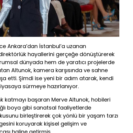
önce Ankara’dan İstanbul’a uzanan
direktörlük hayallerini gerçeğe dönüştürerek
kurumsal dünyada hem de yaratıcı projelerde
ratan Altunok, kamera karşısında ve sahne
nşa etti. Şimdi ise yeni bir adım atarak, kendi
iyasaya sürmeye hazırlanıyor.
nk katmayı başaran Merve Altunok, hobileri
ı boya gibi sanatsal faaliyetlerde
usunu birleştirerek çok yönlü bir yaşam tarzı
esini koruyarak kişisel gelişim ve
ası haline getirmiş.