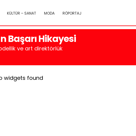
KÜLTÜR – SANAT
MODA
RÖPORTAJ
un Başarı Hikayesi
ellik ve art direktörlük
o widgets found