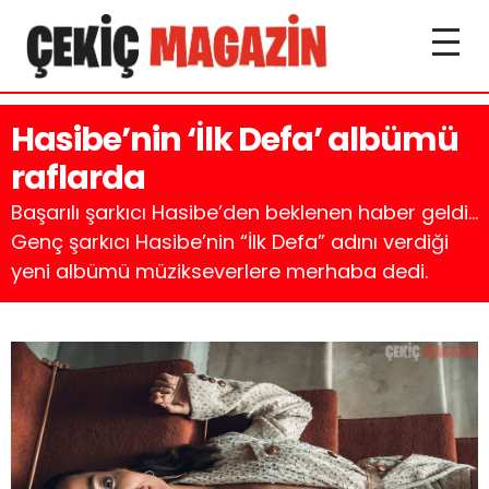
Hasibe’nin ‘İlk Defa’ albümü
raflarda
Başarılı şarkıcı Hasibe’den beklenen haber geldi…
Genç şarkıcı Hasibe’nin “İlk Defa” adını verdiği
yeni albümü müzikseverlere merhaba dedi.