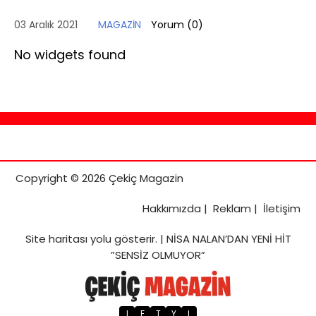
03 Aralık 2021
MAGAZİN
Yorum (
0
)
No widgets found
Copyright © 2026 Çekiç Magazin
Hakkımızda
|
Reklam
|
İletişim
Site haritası
yolu gösterir. |
NİSA NALAN’DAN YENİ HİT
”SENSİZ OLMUYOR”
I
F
T
Y
L