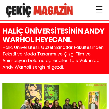
HALİÇ ÜNİVERSİTESİNİN ANDY
WARHOL HEYECANI.
Haliç Üniversitesi, Güzel Sanatlar Fakültesinden,
Tekstil ve Moda Tasarımı ve Çizgi Film ve
Animasyon bölümü öğrencileri Lale Vakfın’da
Andy Warholl sergisini gezdi.