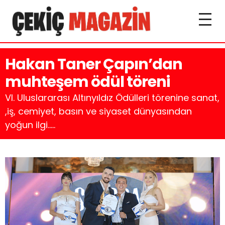
Hakan Taner Çapın’dan
muhteşem ödül töreni
VI. Uluslararası Altınyıldız Ödülleri törenine sanat,
,iş, cemiyet, basın ve siyaset dünyasından
yoğun ilgi.....