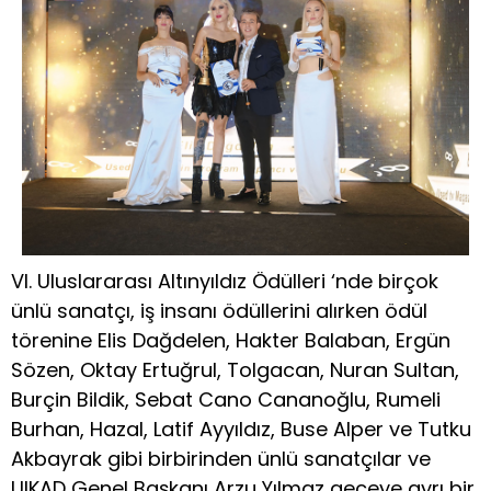
VI. Uluslararası Altınyıldız Ödülleri ‘nde birçok
ünlü sanatçı, iş insanı ödüllerini alırken ödül
törenine Elis Dağdelen, Hakter Balaban, Ergün
Sözen, Oktay Ertuğrul, Tolgacan, Nuran Sultan,
Burçin Bildik, Sebat Cano Cananoğlu, Rumeli
Burhan, Hazal, Latif Ayyıldız, Buse Alper ve Tutku
Akbayrak gibi birbirinden ünlü sanatçılar ve
UIKAD Genel Başkanı Arzu Yılmaz geceye ayrı bir