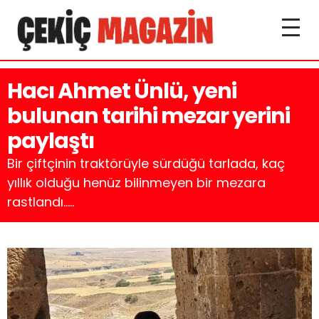
Hacı Ahmet Ünlü, yeni
bulunan tarihi mezar yerini
paylaştı
Bir çiftçinin traktörüyle sürdüğü tarlada, kaç
yıllık olduğu henüz bilinmeyen bir mezara
rastlandı.....