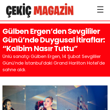
Gülben Ergen’den Sevgililer
Günü’nde Duygusal İtiraflar:
“Kalbim Nasır Tuttu”
Ünlü sanatçı Gülben Ergen, 14 Şubat Sevgililer
Günü’nde İstanbul’daki Grand Harilton Hotel’de
sahne aldı.