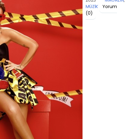
2023
MAGAZİN
,
MÜZİK
Yorum
(
0
)