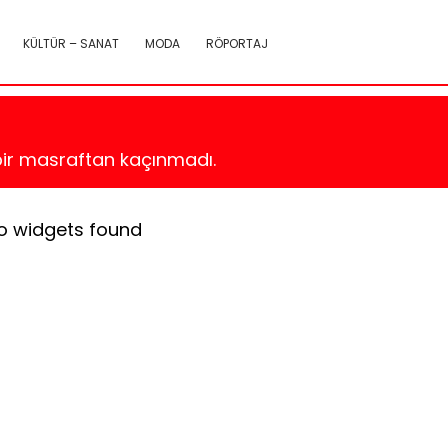
KÜLTÜR – SANAT
MODA
RÖPORTAJ
çbir masraftan kaçınmadı.
o widgets found