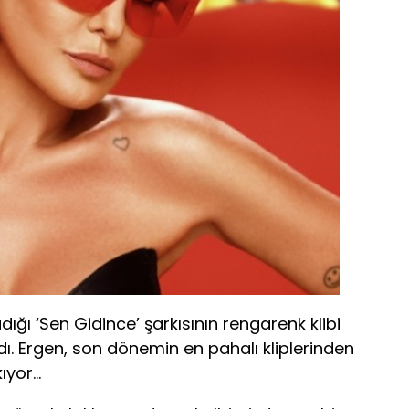
ğı ‘Sen Gidince’ şarkısının rengarenk klibi
ı. Ergen, son dönemin en pahalı kliplerinden
kıyor…