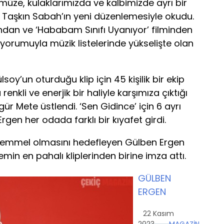
ze, kulaklarımızda ve kalbimizde ayrı bir
nı Taşkın Sabah’ın yeni düzenlemesiyle okudu.
ndan ve ‘Hababam Sınıfı Uyanıyor’ filminden
yorumuyla müzik listelerinde yükselişte olan
y’un oturduğu klip için 45 kişilik bir ekip
renkli ve enerjik bir haliyle karşımıza çıktığı
gür Mete üstlendi. ‘Sen Gidince’ için 6 ayrı
gen her odada farklı bir kıyafet girdi.
kemmel olmasını hedefleyen Gülben Ergen
min en pahalı kliplerinden birine imza attı.
GÜLBEN
ERGEN
22 Kasım