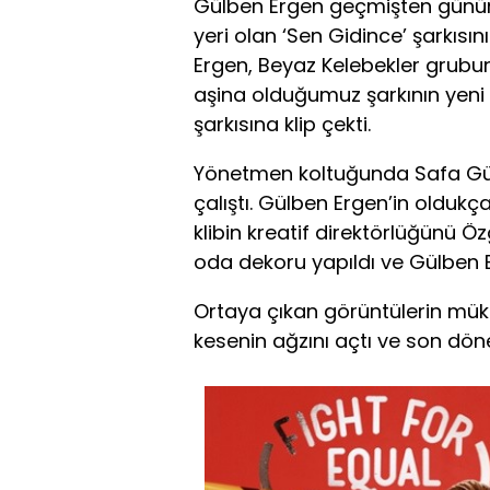
Gülben Ergen geçmişten günümü
yeri olan ‘Sen Gidince’ şarkısı
Ergen, Beyaz Kelebekler grubu
aşina olduğumuz şarkının yeni 
şarkısına klip çekti.
Yönetmen koltuğunda Safa Gülso
çalıştı. Gülben Ergen’in oldukça 
klibin kreatif direktörlüğünü Öz
oda dekoru yapıldı ve Gülben Er
Ortaya çıkan görüntülerin mü
kesenin ağzını açtı ve son döne