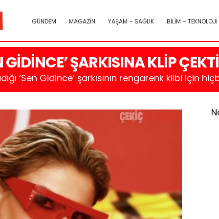
GÜNDEM
MAGAZİN
YAŞAM – SAĞLIK
BİLİM – TEKNOLOJİ
 GİDİNCE’ ŞARKISINA KLİP ÇEKTİ
ğı ‘Sen Gidince’ şarkısının rengarenk klibi için hi
N