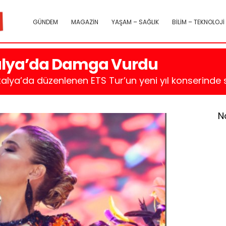
GÜNDEM
MAGAZİN
YAŞAM – SAĞLIK
BİLİM – TEKNOLOJİ
alya’da Damga Vurdu
alya’da düzenlenen ETS Tur’un yeni yıl konserinde s
N