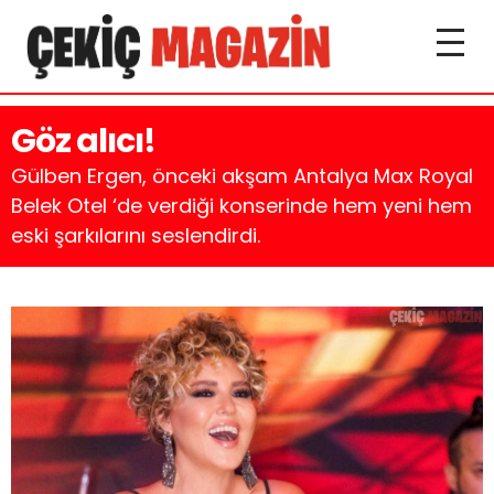
Göz alıcı!
Gülben Ergen, önceki akşam Antalya Max Royal
Belek Otel ‘de verdiği konserinde hem yeni hem
eski şarkılarını seslendirdi.