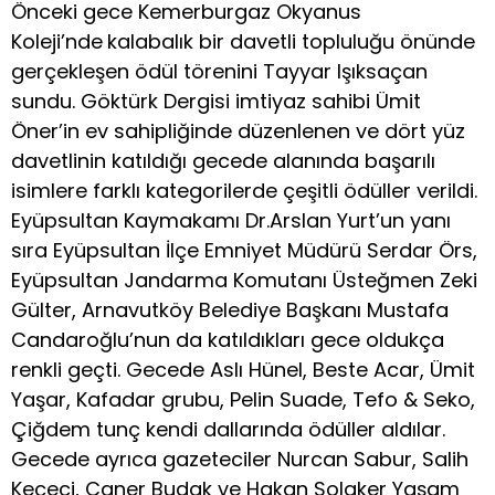
Önceki gece Kemerburgaz Okyanus
Koleji’nde
kalabalık bir davetli topluluğu önünde
gerçekleşen ödül törenini Tayyar Işıksaçan
sundu. Göktürk Dergisi imtiyaz sahibi Ümit
Öner’in ev sahipliğinde düzenlenen ve dört yüz
davetlinin katıldığı gecede alanında başarılı
isimlere farklı kategorilerde çeşitli ödüller verildi.
Eyüpsultan Kaymakamı Dr.Arslan Yurt’un yanı
sıra Eyüpsultan İlçe Emniyet Müdürü Serdar Örs,
Eyüpsultan Jandarma Komutanı Üsteğmen Zeki
Gülter, Arnavutköy Belediye Başkanı Mustafa
Candaroğlu’nun da katıldıkları gece oldukça
renkli geçti. Gecede Aslı Hünel, Beste Acar, Ümit
Yaşar, Kafadar grubu, Pelin Suade, Tefo & Seko,
Çiğdem tunç kendi dallarında ödüller aldılar.
Gecede ayrıca gazeteciler Nurcan Sabur, Salih
Keçeci, Caner Budak ve Hakan Solaker Yaşam