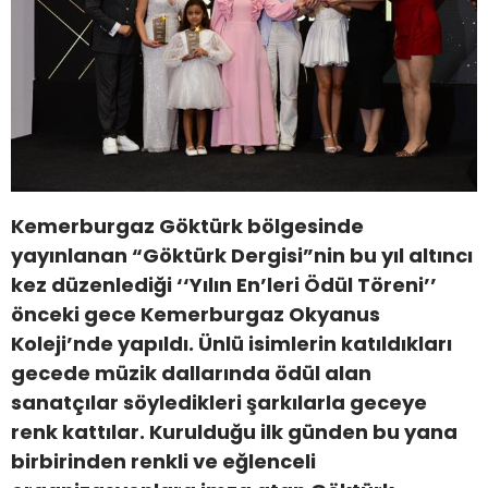
Kemerburgaz Göktürk bölgesinde
yayınlanan “Göktürk Dergisi”nin bu yıl altıncı
kez düzenlediği ‘‘Yılın En’leri Ödül Töreni’’
önceki gece Kemerburgaz Okyanus
Koleji’nde yapıldı. Ünlü isimlerin katıldıkları
gecede müzik dallarında ödül alan
sanatçılar söyledikleri şarkılarla geceye
renk kattılar. Kurulduğu ilk günden bu yana
birbirinden renkli ve eğlenceli