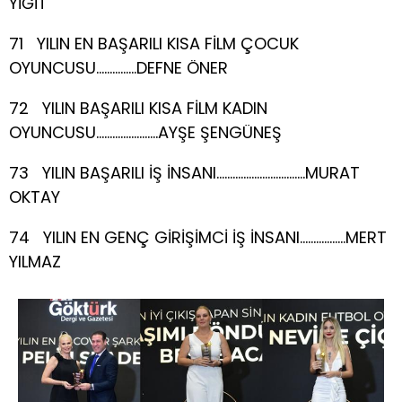
YİĞİT
71 YILIN EN BAŞARILI KISA FİLM ÇOCUK
OYUNCUSU……………DEFNE ÖNER
72 YILIN BAŞARILI KISA FİLM KADIN
OYUNCUSU…………………..AYŞE ŞENGÜNEŞ
73 YILIN BAŞARILI İŞ İNSANI……………………………MURAT
OKTAY
74 YILIN EN GENÇ GİRİŞİMCİ İŞ İNSANI……………..MERT
YILMAZ