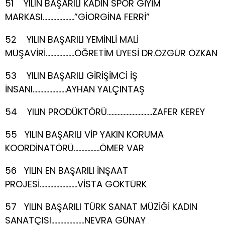
51 YILIN BAŞARILI KADIN SPOR GİYİM
MARKASI…………………”GİORGİNA FERRİ”
52 YILIN BAŞARILI YEMİNLİ MALİ
MÜŞAVİRİ……………….ÖĞRETİM ÜYESİ DR.ÖZGÜR ÖZKAN
53 YILIN BAŞARILI GİRİŞİMCİ İŞ
İNSANI………………….AYHAN YALÇINTAŞ
54 YILIN PRODÜKTÖRÜ…………………………ZAFER KEREY
55 YILIN BAŞARILI VİP YAKIN KORUMA
KOORDİNATÖRÜ……………..ÖMER VAR
56 YILIN EN BAŞARILI İNŞAAT
PROJESİ…………………….VİSTA GÖKTÜRK
57 YILIN BAŞARILI TÜRK SANAT MÜZİĞİ KADIN
SANATÇISI………………….NEVRA GÜNAY