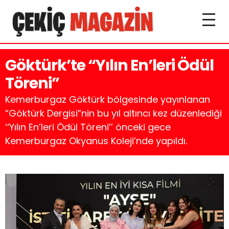
Göktürk’te “Yılın En’leri Ödül
Töreni”
Kemerburgaz Göktürk bölgesinde yayınlanan
“Göktürk Dergisi”nin bu yıl altıncı kez düzenlediği
‘‘Yılın En’leri Ödül Töreni’’ önceki gece
Kemerburgaz Okyanus Koleji’nde yapıldı.