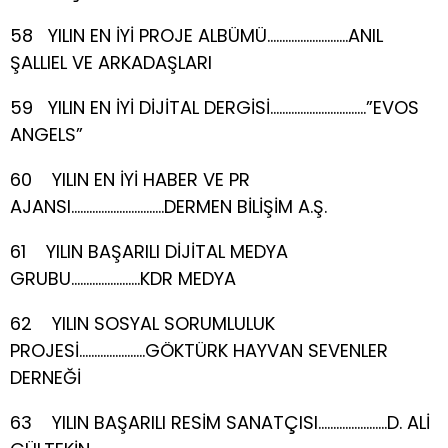
58 YILIN EN İYİ PROJE ALBÜMÜ………………………ANIL
ŞALLIEL VE ARKADAŞLARI
59 YILIN EN İYİ DİJİTAL DERGİSİ…………………………..”EVOS
ANGELS”
60 YILIN EN İYİ HABER VE PR
AJANSI………………………….DERMEN BİLİŞİM A.Ş.
61 YILIN BAŞARILI DİJİTAL MEDYA
GRUBU…………………..KDR MEDYA
62 YILIN SOSYAL SORUMLULUK
PROJESİ………………….GÖKTÜRK HAYVAN SEVENLER
DERNEĞİ
63 YILIN BAŞARILI RESİM SANATÇISI…………………..D. ALİ