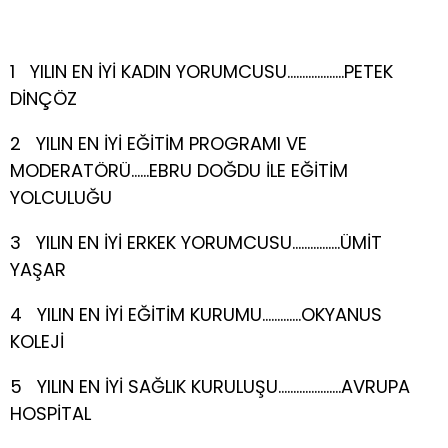
1 YILIN EN İYİ KADIN YORUMCUSU……………….PETEK
DİNÇÖZ
2 YILIN EN İYİ EĞİTİM PROGRAMI VE
MODERATÖRÜ……EBRU DOĞDU İLE EĞİTİM
YOLCULUĞU
3 YILIN EN İYİ ERKEK YORUMCUSU…………….ÜMİT
YAŞAR
4 YILIN EN İYİ EĞİTİM KURUMU………….OKYANUS
KOLEJİ
5 YILIN EN İYİ SAĞLIK KURULUŞU…………………AVRUPA
HOSPİTAL