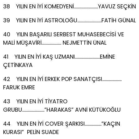
38 YILIN EN İYİ KOMEDYENİ……………………..YAVUZ SEÇKİN
39 YILIN EN İYİ ASTROLOĞU……………………..FATİH GÜNAL
40 YILIN BAŞARILI SERBEST MUHASEBECİSİ VE
MALİ MÜŞAVİRİ………………… NEJMETTİN ÜNAL
41 YILIN EN İYİ KAŞ UZMANI………………………EMİNE
ÇETİNKAYA
42 YILIN EN İYİ ERKEK POP SANATÇISI…………………
FARUK EMRE
43 YILIN EN İYİ TİYATRO
GRUBU……………………”HARAKAS” AVNİ KÜTÜKOĞLU
44 YILIN EN İYİ COVER ŞARKISI………………”KAÇIN
KURASI” PELİN SUADE