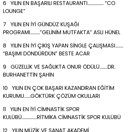
6 YILIN EN BAŞARILI RESTAURANTI……………… “CO
LOUNGE”
7 YILIN EN İYİ GÜNDÜZ KUŞAĞI
PROGRAMI………..”GELİNİM MUTFAKTA” ASLI HÜNEL
8 YILIN EN İYİ ÇIKIŞ YAPAN SİNGLE ÇALIŞMASI………
“BAŞIMI DÖNDÜRDÜN” BESTE ACAR
9 GÜZELLİK VE SAĞLIKTA ONUR ÖDÜLÜ………DR.
BURHANETTİN ŞAHİN
10 YILIN EN ÇOK BAŞARI KAZANDIRAN EĞİTİM
KURUMU…….GÖKTÜRK ÇÖZÜM OKULLARI
11 YILIN EN İYİ CİMNASTİK SPOR
KULÜBÜ……………..RİTMİKA CİMNASTİK SPOR KULÜBÜ
12 YILIN MÜZİK VE SANAT AKADEMİ