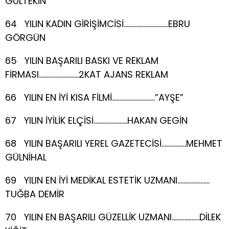
GÜLTEKİN
64 YILIN KADIN GİRİŞİMCİSİ………………………..EBRU
GÖRGÜN
65 YILIN BAŞARILI BASKI VE REKLAM
FİRMASI……………………..2KAT AJANS REKLAM
66 YILIN EN İYİ KISA FİLMİ……………………….”AYŞE”
67 YILIN İYİLİK ELÇİSİ………………….HAKAN GEGİN
68 YILIN BAŞARILI YEREL GAZETECİSİ…………….MEHMET
GÜLNİHAL
69 YILIN EN İYİ MEDİKAL ESTETİK UZMANI…………………
TUĞBA DEMİR
70 YILIN EN BAŞARILI GÜZELLİK UZMANI………………DİLEK