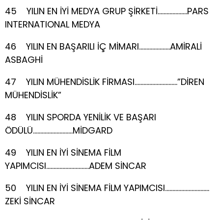
45 YILIN EN İYİ MEDYA GRUP ŞİRKETİ………………..PARS
INTERNATIONAL MEDYA
46 YILIN EN BAŞARILI İÇ MİMARI…………………AMİRALİ
ASBAGHİ
47 YILIN MÜHENDİSLİK FİRMASI………………………..”DİREN
MÜHENDİSLİK”
48 YILIN SPORDA YENİLİK VE BAŞARI
ÖDÜLÜ………………………MİDGARD
49 YILIN EN İYİ SİNEMA FİLM
YAPIMCISI………………………..ADEM SİNCAR
50 YILIN EN İYİ SİNEMA FİLM YAPIMCISI…………………………
ZEKİ SİNCAR