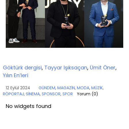
Göktürk dergisi
,
Tayyar Işıksaçan
,
Ümit Öner
,
Yılın En’leri
12 Eylül 2024
GÜNDEM
,
MAGAZİN
,
MODA
,
MÜZİK
,
RÖPORTAJ
,
SİNEMA
,
SPONSOR
,
SPOR
Yorum (
0
)
No widgets found