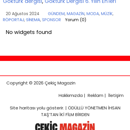
Göktürk dergisi
,
Göktürk Dergisi 6. Yılın En'leri
20 Ağustos 2024
GÜNDEM
,
MAGAZİN
,
MODA
,
MÜZİK
,
RÖPORTAJ
,
SİNEMA
,
SPONSOR
Yorum (
0
)
No widgets found
Copyright © 2026 Çekiç Magazin
Hakkımızda
|
Reklam
|
İletişim
Site haritası
yolu gösterir. |
ÖDÜLLÜ YÖNETMEN İHSAN
TAŞ’TAN İKİ FİLM BİRDEN