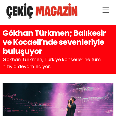
Gökhan Türkmen; Balıkesir
ve Kocaeli’nde sevenleriyle
buluşuyor
Gökhan Türkmen, Türkiye konserlerine tüm
hızıyla devam ediyor.