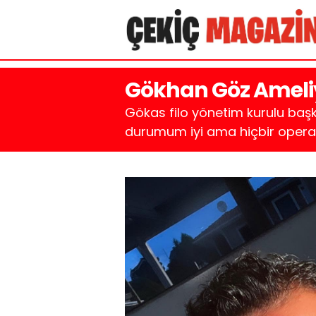
Gökhan Göz Ameli
Gökas filo yönetim kurulu başk
durumum iyi ama hiçbir operas