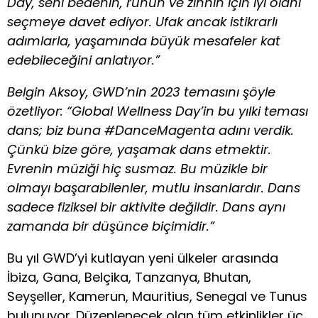
Day, seni bedenin, ruhun ve zihnin için iyi olanı
seçmeye davet ediyor. Ufak ancak istikrarlı
adımlarla, yaşamında büyük mesafeler kat
edebileceğini anlatıyor.”
Belgin Aksoy, GWD’nin 2023 temasını şöyle
özetliyor: “Global Wellness Day’in bu yılki teması
dans; biz buna #DanceMagenta adını verdik.
Çünkü bize göre, yaşamak dans etmektir.
Evrenin müziği hiç susmaz. Bu müzikle bir
olmayı başarabilenler, mutlu insanlardır. Dans
sadece fiziksel bir aktivite değildir. Dans aynı
zamanda bir düşünce biçimidir.”
Bu yıl GWD’yi kutlayan yeni ülkeler arasında
İbiza, Gana, Belçika, Tanzanya, Bhutan,
Seyşeller, Kamerun, Mauritius, Senegal ve Tunus
bulunuyor. Düzenlenecek olan tüm etkinlikler üç