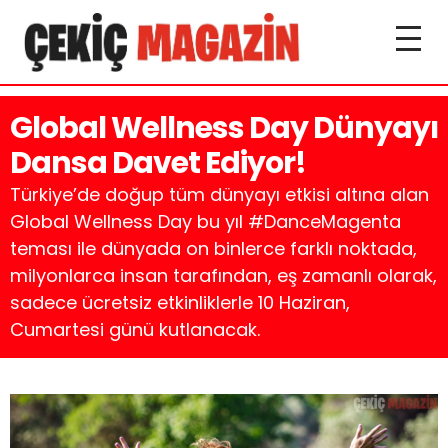
Global Wellness Day Dünyayı
Dansa Davet Ediyor!
Türkiye’de doğup tüm dünyayı etkisi altına alan
Global Wellness Day bu yıl #DanceMagenta
teması ile dünyada on binlerce farklı noktada,
milyonlarca insan tarafından, eş zamanlı olarak,
sadece ücretsiz etkinliklerle 10 Haziran,
Cumartesi günü kutlanacak.