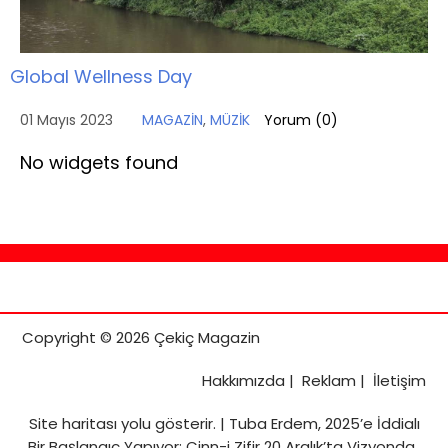
Global Wellness Day
01 Mayıs 2023
MAGAZİN
,
MÜZİK
Yorum (
0
)
No widgets found
Copyright © 2026 Çekiç Magazin
Hakkımızda
|
Reklam
|
İletişim
Site haritası
yolu gösterir. |
Tuba Erdem, 2025’e İddialı
Bir Başlangıç Yapıyor: Cinn-i Zifir 20 Aralık’ta Vizyonda..