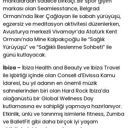
markalardan sadece birkaçı. Bir spor giyim
markası olan Seamlesstance, Belgrad
Ormanı’nda İlker Çağlayan ile sabah yürüyüşü,
egzersiz ve meditasyon aktivitesi düzenlerken,
Avusturya merkezli Vivamayr’da Atatürk Kent
Ormanı’nda Mine Kalpakçıoğlu ile “Sağlık
Yürüyüşü” ve “Sağlıklı Beslenme Sohbeti” ile
günü kutlayacak.
İbiza
–
İbiza Health and Beauty ve Ibiza Travel
ile işbirliği içinde olan Consell d’Eivissa Kamu
İdaresi, bu yıl adanın en önemli müzik
sahnelerinden biri olan Hard Rock Ibiza’da
olağanüstü bir Global Wellness Day
kutlamasına ev sahipliği yapmaya hazırlanıyor.
Etkinlik, ünlü ve tanınmış isimlerle fitness, Zumba
ve BalletFit gibi daha birçok iyi yaşam