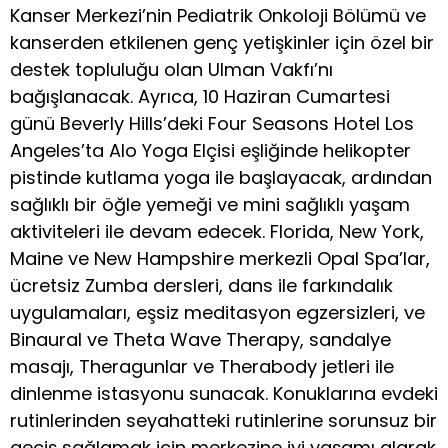
Kanser Merkezi’nin Pediatrik Onkoloji Bölümü ve
kanserden etkilenen genç yetişkinler için özel bir
destek topluluğu olan Ulman Vakfı’nı
bağışlanacak. Ayrıca, 10 Haziran Cumartesi
günü Beverly Hills’deki Four Seasons Hotel Los
Angeles’ta Alo Yoga Elçisi eşliğinde helikopter
pistinde kutlama yoga ile başlayacak, ardından
sağlıklı bir öğle yemeği ve mini sağlıklı yaşam
aktiviteleri ile devam edecek. Florida, New York,
Maine ve New Hampshire merkezli Opal Spa’lar,
ücretsiz Zumba dersleri, dans ile farkındalık
uygulamaları, eşsiz meditasyon egzersizleri, ve
Binaural ve Theta Wave Therapy, sandalye
masajı, Theragunlar ve Therabody jetleri ile
dinlenme istasyonu sunacak. Konuklarına evdeki
rutinlerinden seyahatteki rutinlerine sorunsuz bir
geçiş sağlamak için merkezine iyi yaşamı alarak