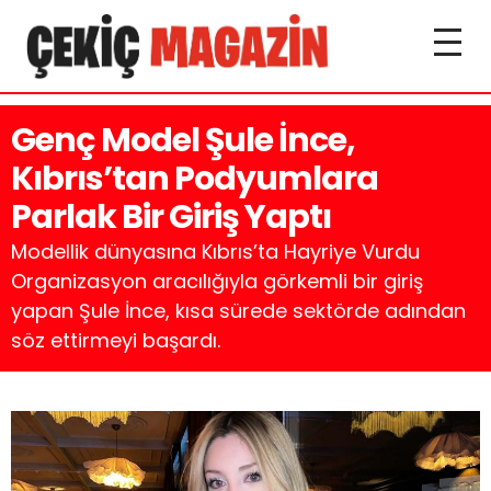
Genç Model Şule İnce,
Kıbrıs’tan Podyumlara
Parlak Bir Giriş Yaptı
Modellik dünyasına Kıbrıs’ta Hayriye Vurdu
Organizasyon aracılığıyla görkemli bir giriş
yapan Şule İnce, kısa sürede sektörde adından
söz ettirmeyi başardı.