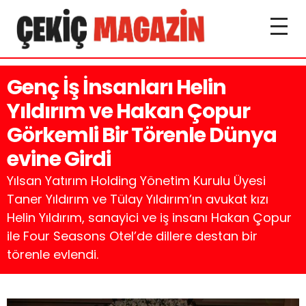
Genç İş İnsanları Helin
Yıldırım ve Hakan Çopur
Görkemli Bir Törenle Dünya
evine Girdi
Yılsan Yatırım Holding Yönetim Kurulu Üyesi
Taner Yıldırım ve Tülay Yıldırım’ın avukat kızı
Helin Yıldırım, sanayici ve iş insanı Hakan Çopur
ile Four Seasons Otel’de dillere destan bir
törenle evlendi.