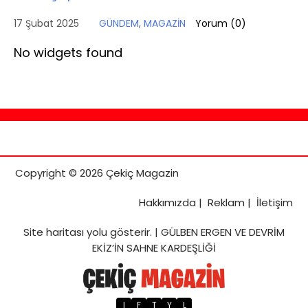
17 Şubat 2025
GÜNDEM
,
MAGAZİN
Yorum (
0
)
No widgets found
Copyright © 2026 Çekiç Magazin
Hakkımızda
|
Reklam
|
İletişim
Site haritası
yolu gösterir. |
GÜLBEN ERGEN VE DEVRİM
EKİZ’İN SAHNE KARDEŞLİĞİ
I
F
T
Y
L