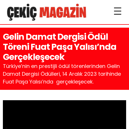
Gelin Damat Dergisi Ödül
Töreni Fuat Paşa Yalısı’nda
Gerçekleşecek
Türkiye’nin en prestijli ödül törenlerinden Gelin
Damat Dergisi Ödülleri, 14 Aralık 2023 tarihinde
Fuat Paşa Yalısı’nda gerçekleşecek.