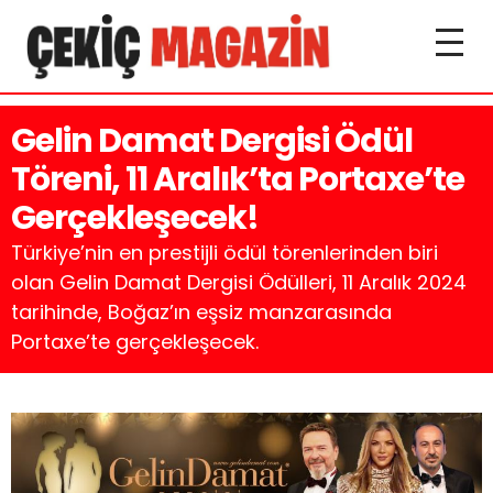
Gelin Damat Dergisi Ödül
Töreni, 11 Aralık’ta Portaxe’te
Gerçekleşecek!
Türkiye’nin en prestijli ödül törenlerinden biri
olan Gelin Damat Dergisi Ödülleri, 11 Aralık 2024
tarihinde, Boğaz’ın eşsiz manzarasında
Portaxe’te gerçekleşecek.