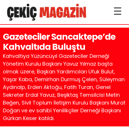
Gazeteciler Sancaktepe’de
Kahvaltıda Buluştu
Kahvaltıya Yüzüncüyıl Gazeteciler Derneği
Yönetim Kurulu Başkanı Yavuz Yılmaz başta
olmak üzere, Başkan Yardımcıları Ufuk Bulut,
Yaşar Kaba, Demirhan Durmuş Çelen, Süleyman
Aydınalp, Erden Aktoğu, Fatih Turan, Genel
Sekreter Erdal Yavuz, Beşiktaş Temsilcisi Metin
Beğen, Sivil Toplum İletişim Kurulu Başkanı Murat
Doğan ve ev sahibi Yenilikçiler Derneği Başkanı
Gürkan Keser katıldı.