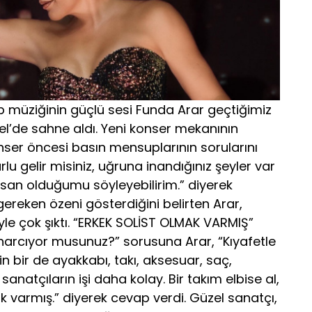
p müziğinin güçlü sesi Funda Arar geçtiğimiz
’de sahne aldı. Yeni konser mekanının
ser öncesi basın mensuplarının sorularını
urlu gelir misiniz, uğruna inandığınız şeyler var
insan olduğumu söyleyebilirim.” diyerek
ereken özeni gösterdiğini belirten Arar,
yle çok şıktı. “ERKEK SOLİST OLMAK VARMIŞ”
harcıyor musunuz?” sorusuna Arar, “Kıyafetle
in bir de ayakkabı, takı, aksesuar, saç,
sanatçıların işi daha kolay. Bir takım elbise al,
ak varmış.” diyerek cevap verdi. Güzel sanatçı,