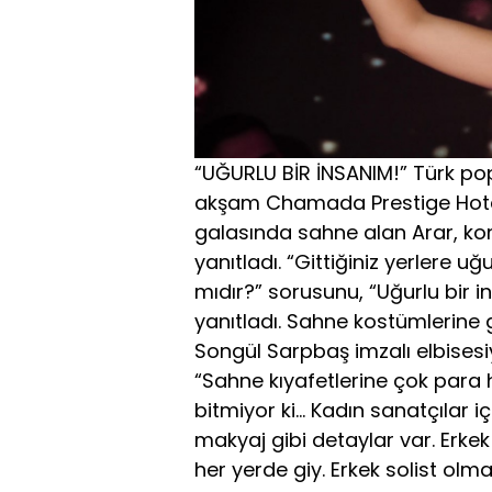
“UĞURLU BİR İNSANIM!” Türk po
akşam Chamada Prestige Hotel
galasında sahne alan Arar, kon
yanıtladı. “Gittiğiniz yerlere uğ
mıdır?” sorusunu, “Uğurlu bir 
yanıtladı. Sahne kostümlerine g
Songül Sarpbaş imzalı elbisesi
“Sahne kıyafetlerine çok para 
bitmiyor ki… Kadın sanatçılar iç
makyaj gibi detaylar var. Erkek 
her yerde giy. Erkek solist olm