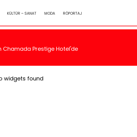
KÜLTÜR – SANAT
MODA
RÖPORTAJ
am Chamada Prestige Hotel'de
o widgets found