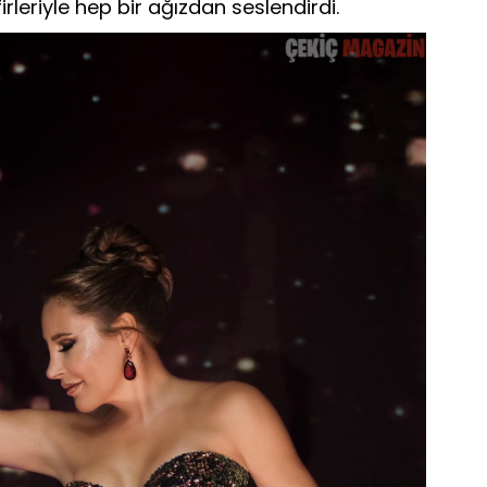
rleriyle hep bir ağızdan seslendirdi.