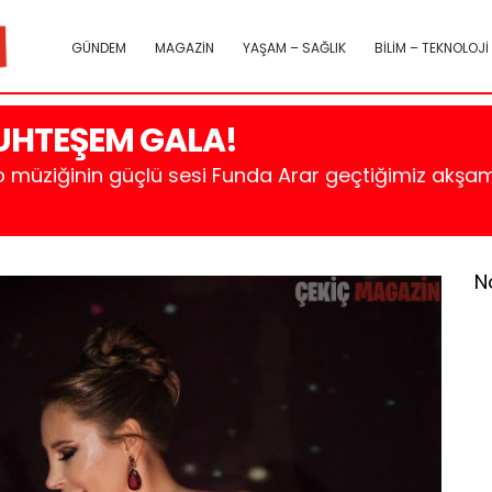
GÜNDEM
MAGAZİN
YAŞAM – SAĞLIK
BİLİM – TEKNOLOJİ
UHTEŞEM GALA!
p müziğinin güçlü sesi Funda Arar geçtiğimiz akş
N