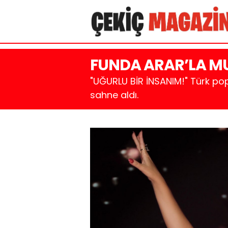
FUNDA ARAR’LA M
"UĞURLU BİR İNSANIM!" Türk po
sahne aldı.