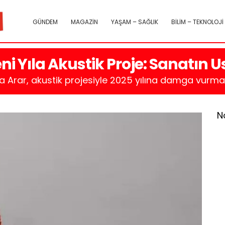
GÜNDEM
MAGAZİN
YAŞAM – SAĞLIK
BİLİM – TEKNOLOJİ
ni Yıla Akustik Proje: Sanatın
a Arar, akustik projesiyle 2025 yılına damga vurmay
N