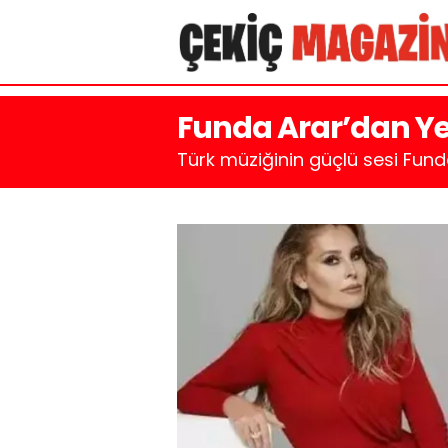
Funda Arar’dan Ye
Türk müziğinin güçlü sesi Fund