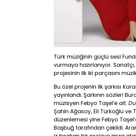
Türk müziğinin güçlü sesi Fund
vurmaya hazırlanıyor. Sanatçı, t
projesinin ilk iki parçasını müz
Bu özel projenin ilk şarkısı
Kara
yayınlandı. Şarkının sözleri Bu
müzisyen Febyo Taşel’e ait.
Du
Şahin Ağasoy, Eli Türkoğlu ve T
düzenlemesi yine Febyo Taşel’e
Başbuğ tarafından çekildi. Arar
iz bırakan bir projeye imza at