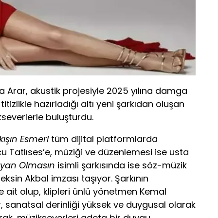
a Arar, akustik projesiyle 2025 yılına damga
itizlikle hazırladığı altı yeni şarkıdan oluşan
ikseverlerle buluşturdu.
kışın Esmeri
tüm dijital platformlarda
rcu Tatlıses’e, müziği ve düzenlemesi ise usta
yan Olmasın
isimli şarkısında ise söz-müzik
eksin Akbal imzası taşıyor. Şarkının
 ait olup, klipleri ünlü yönetmen Kemal
, sanatsal derinliği yüksek ve duygusal olarak
arak, müzikseverleri adeta bir duygu