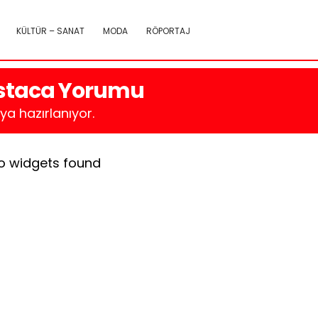
KÜLTÜR – SANAT
MODA
RÖPORTAJ
 Ustaca Yorumu
a hazırlanıyor.
o widgets found