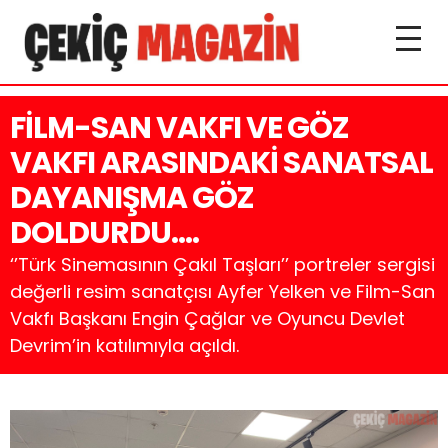
FİLM-SAN VAKFI VE GÖZ
VAKFI ARASINDAKİ SANATSAL
DAYANIŞMA GÖZ
DOLDURDU….
‘’Türk Sinemasının Çakıl Taşları’’ portreler sergisi
değerli resim sanatçısı Ayfer Yelken ve Film-San
Vakfı Başkanı Engin Çağlar ve Oyuncu Devlet
Devrim’in katılımıyla açıldı.