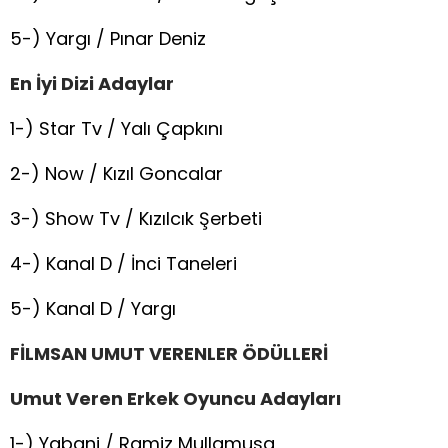
5-) Yargı / Pınar Deniz
En
İ
yi
Di
zi
Adaylar
1-) Star Tv / Yalı Çapkını
2-) Now / Kızıl Goncalar
3-) Show Tv / Kızılcık Şerbeti
4-) Kanal D / İnci Taneleri
5-) Kanal D / Yargı
FİLMSAN UMUT VERENLER ÖDÜLLERİ
Umut
V
eren
E
rkek
O
yuncu
Adayları
1-) Yabani / Ramiz Mullamusa