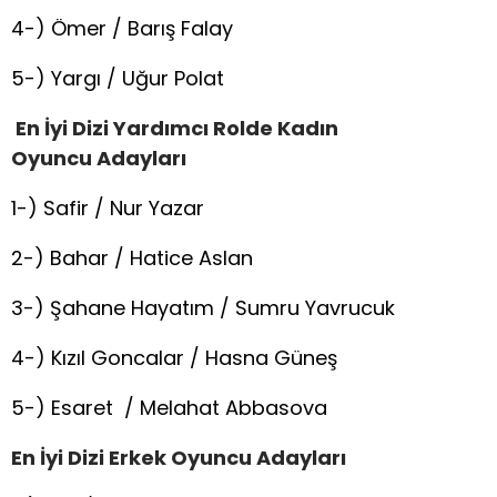
4-) Ömer / Barış Falay
5-) Yargı / Uğur Polat
En İyi
D
izi Yardımcı Rolde Kadın
Oyuncu
Adayları
1-) Safir / Nur Yazar
2-) Bahar / Hatice Aslan
3-) Şahane Hayatım / Sumru Yavrucuk
4-) Kızıl Goncalar / Hasna Güneş
5-) Esaret / Melahat Abbasova
En
İ
yi
D
izi
E
rkek
O
yuncu
Adayları