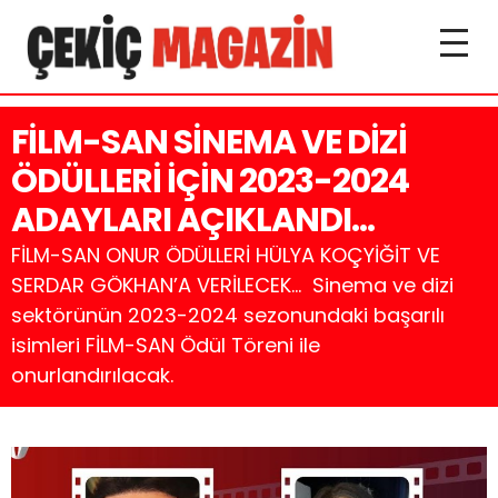
FİLM-SAN SİNEMA VE DİZİ
ÖDÜLLERİ İÇİN 2023-2024
ADAYLARI AÇIKLANDI…
FİLM-SAN ONUR ÖDÜLLERİ HÜLYA KOÇYİĞİT VE
SERDAR GÖKHAN’A VERİLECEK… Sinema ve dizi
sektörünün 2023-2024 sezonundaki başarılı
isimleri FİLM-SAN Ödül Töreni ile
onurlandırılacak.