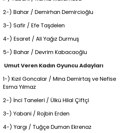
2-) Bahar / Demirhan Demircioğlu
3-) Safir / Efe Taşdelen
4-) Esaret / Ali Yağız Durmuş
5-) Bahar / Devrim Kabacaoğlu
Umut
V
eren
K
adın
O
yuncu
Adayları
1-) Kızıl Goncalar / Mina Demirtaş ve Nefise
Esma Yılmaz
2-) İnci Taneleri / Ülkü Hilal Çiftçi
3-) Yabani / Rojbin Erden
4-) Yargı / Tuğçe Duman Ekrenaz