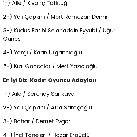
1-) Aile / Kıvanç Tatlıtuğ
2-) Yalı Çapkını / Mert Ramazan Demir
3-) Kudüs Fatihi Selahaddin Eyyubi / Uğur
Güneş
4-) Yargı / Kaan Urgancıoğlu
5-) Kızıl Goncalar / Mert Yazıcıoğlu
En
İ
yi
D
izi Kadın
O
yuncu
Adayları
1-) Aile / Serenay Sarıkaya
2-) Yalı Çapkını / Afra Saraçoğlu
3-) Bahar / Demet Evgar
4-) İnci Taneleri / Hazar Ergüçlü