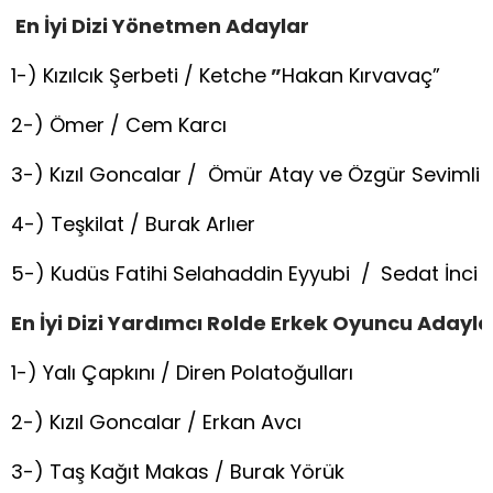
En
İ
yi Dizi Yönetmen
Adaylar
1-) Kızılcık Şerbeti / Ketche
”
Hakan Kırvavaç”
2-) Ömer / Cem Karcı
3-) Kızıl Goncalar / Ömür Atay ve Özgür Sevimli
4-) Teşkilat / Burak Arlıer
5-) Kudüs Fatihi Selahaddin Eyyubi /
Sedat İnci
En
İ
yi
D
izi
Y
ardımcı
R
olde
E
rkek
O
yuncu
Adayla
1-) Yalı Çapkını / Diren Polatoğulları
2-) Kızıl Goncalar / Erkan Avcı
3-) Taş Kağıt Makas / Burak Yörük