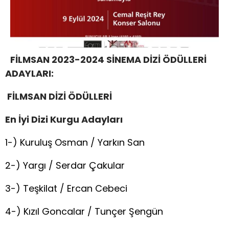
FİLMSAN 2023-2024 SİNEMA DİZİ ÖDÜLLERİ
ADAYLARI:
FİLMSAN DİZİ ÖDÜLLERİ
En
İ
yi Dizi
K
urgu
Adayları
1-) Kuruluş Osman / Yarkın San
2-) Yargı / Serdar Çakular
3-) Teşkilat / Ercan Cebeci
4-) Kızıl Goncalar / Tunçer Şengün