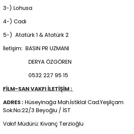
3-) Lohusa
4-) Cadı
5-) Atatürk 1 & Atatürk 2
İletişim: BASIN PR UZMANI
DERYA ÖZGÖREN
0532 227 95 15
FİLM-SAN VAKFI İLETİŞİM :
ADRES :
Hüseyinağa Mah.İstiklal Cad.Yeşilçam
Sok.No:22/3 Beyoğlu / İST
Vakıf Müdürü: Kıvanç Terzioğlu