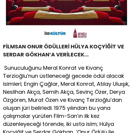
FİLMSAN ONUR ÖDÜLLERİ HÜLYA KOÇYİĞİT VE
SERDAR GÖKHAN’A VERİLECEK…
Sunuculuğunu Meral Konrat ve Kıvanç
Terzioğlu’nun üstleneceği gecede ödül alacak
isimleri; Engin Çağlar, Meral Konrat, Atılay Uluışık,
Neslihan Akça, Semih Akça, Sevinç Özer, Derya
Özgören, Murat Özen ve Kıvanç Terzioğlu’dan
oluşan jüri belirledi. 1975 yılından bu yana
çalışmalar yürüten Film-San’ın ilk kez
düzenleyeceği törende, iki usta isim; Hülya
Koçyiğit ve Serdar Gökhan ‘Onur Ödülü ile