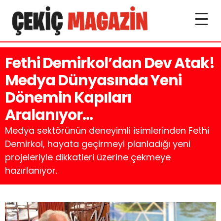
Fethi Demirkol’dan Dev Atak!
Medya Dünyasında Yeni
Dönemin Kapıları
Aralanıyor…
Medya sektörünün deneyimli isimlerinden Fethi
Demirkol, hayata geçirmeyi planladığı yeni
projeleriyle dikkatleri üzerine çekmeye
hazırlanıyor.