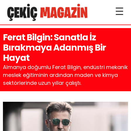
Ferat Bilgin: Sanatla İz
Bırakmaya Adanmış Bir
Hayat
Almanya doğumlu Ferat Bilgin, endüstri mekanik
meslek eğitiminin ardından maden ve kimya
sektörlerinde uzun yıllar çalıştı.