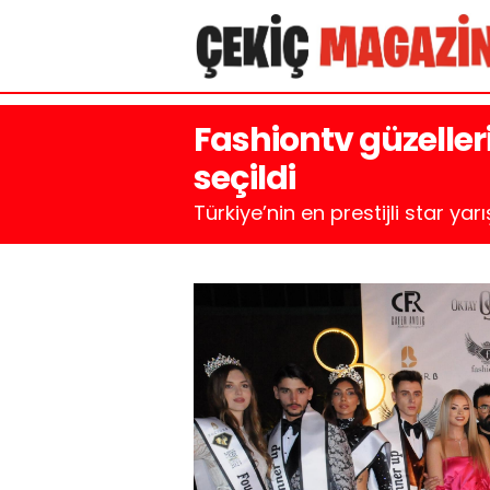
Fashiontv güzeller
seçildi
Türkiye’nin en prestijli star y