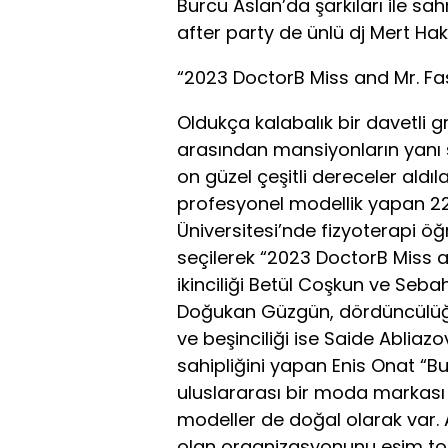
Burcu Aslan’da şarkıları ile sa
after party de ünlü dj Mert Hak
“2023 DoctorB Miss and Mr. Fas
Oldukça kalabalık bir davetli gr
arasından mansiyonların yanı 
on güzel çeşitli dereceler aldıl
profesyonel modellik yapan 22 y
Üniversitesi’nde fizyoterapi öğ
seçilerek “2023 DoctorB Miss a
ikinciliği Betül Coşkun ve Seb
Doğukan Güzgün, dördüncülüğ
ve beşinciliği ise Saide Abliaz
sahipliğini yapan Enis Onat “B
uluslararası bir moda markası 
modeller de doğal olarak var.
olan organizasyonunu eşim to