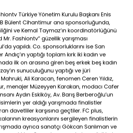
iontv Türkiye Yönetim Kurulu Başkanı Enis
or B Bülent Cihantimur ana sponsorluğunda,
liğini ve Kemal Taymaz’ın koordinatörlüğünü
 Mr. Fashiontv” güzellik yarışması
’da yapıldı. Co. sponsorluklarını ise San
Andıç’ın yaptığı toplam kırk iki kadın ve
ışmada ilk on arasına giren beş erkek beş kadın
Özay’ın sunuculuğunu yaptığı ve jüri
ahruki, Ali Karacan, fenomen Ceren Yıldız,
mur, menajer Müzeyyen Karakan, modacı Cafer
ş insanı Aydın Eskiköy, Av. Barış Berberoğlu’un
imlerin yer aldığı yarışmada finalistler
ran davetliler karşısına geçtiler. FC plus,
arının kreasyonlarını sergileyen finalistlerin
yarışmada ayrıca sanatçı Gökcan Sanlıman ve