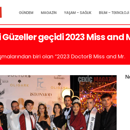
GÜNDEM
MAGAZİN
YAŞAM – SAĞLIK
BİLİM – TEKNOLOJİ
i Güzeller geçidi 2023 Miss and 
arışmalarından biri olan “2023 DoctorB Miss and Mr.
N