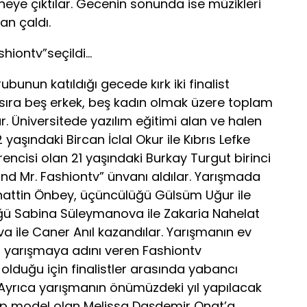
hneye çıktılar. Gecenin sonunda ise müzikleri
an çaldı.
hiontv”seçildi…
ubunun katıldığı gecede kırk iki finalist
sıra beş erkek, beş kadın olmak üzere toplam
ar. Üniversitede yazılım eğitimi alan ve halen
aşındaki Bircan İclal Okur ile Kıbrıs Lefke
rencisi olan 21 yaşındaki Burkay Turgut birinci
nd Mr. Fashiontv” ünvanı aldılar. Yarışmada
ahattin Önbey, üçüncülüğü Gülsüm Uğur ile
ü Sabina Süleymanova ile Zakaria Nahelat
ova ile Caner Anıl kazandılar. Yarışmanın ev
u yarışmaya adını veren Fashiontv
olduğu için finalistler arasında yabancı
 Ayrıca yarışmanın önümüzdeki yıl yapılacak
p model olan Melissa Daşdemir Onat’a