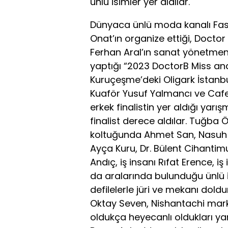
ünlü isimler yer aldılar.
Dünyaca ünlü moda kanalı Fash
Onat’ın organize ettiği, Doct
Ferhan Aral’ın sanat yönetmen
yaptığı “2023 DoctorB Miss and
Kuruçeşme’deki Oligark İstanbul
Kuaför Yusuf Yalmancı ve Cafer 
erkek finalistin yer aldığı yar
finalist derece aldılar. Tuğba 
koltuğunda Ahmet San, Nasuh M
Ayça Kuru, Dr. Bülent Cihanti
Andıç, iş insanı Rıfat Erence, i
da aralarında bulunduğu ünlü is
defilelerle jüri ve mekanı doldu
Oktay Seven, Nishantachi markal
oldukça heyecanlı oldukları 