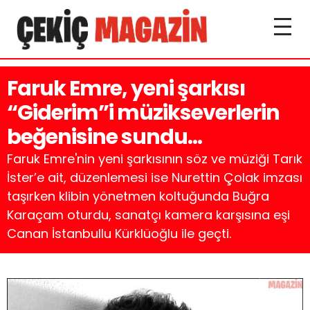
Faruk Emre, yeni şarkısı
“Giderim”i müzikseverlerin
beğenisine sundu…
Faruk Emre'nin yeni şarkısının söz ve müziği Tarık
İster’e ait, düzenlemesi ise Nurettin Çolak imzası
taşırken klibin yönetmen koltuğunda Buğra
Karaçam oturdu, sanatçı kamera karşısına eşi
Canan İstanbullu Kürklüoğlu ile geçti.