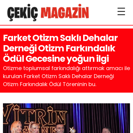
Farket Otizm Saklı Dehalar
Derneği Otizm Farkındalık
Ödül Gecesine yoğun ilgi
Otizme toplumsal farkındalığı attırmak amacı ile
kurulan Farket Otizm Saklı Dehalar Derneği
Otizm Farkındalık Ödül Töreninin bu.