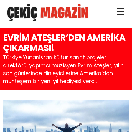
EVRİM ATEŞLER’DEN AMERİKA
ÇIKARMASI!
Türkiye Yunanistan kültür sanat projeleri
direktörü, yapımcı müzisyen Evrim Ateşler, yılın
son günlerinde dinleyicilerine Amerika’dan
muhteşem bir yeni yıl hediyesi verdi.