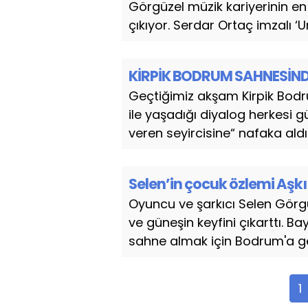
Görgüzel müzik kariyerinin en
çıkıyor. Serdar Ortaç imzalı ‘
KİRPİK BODRUM SAHNESİN
Geçtiğimiz akşam Kirpik Bodr
ile yaşadığı diyalog herkesi 
veren seyircisine“ nafaka aldı
Selen’in çocuk özlemi Aşk
Oyuncu ve şarkıcı Selen Görg
ve güneşin keyfini çıkarttı. B
sahne almak için Bodrum'a gel
1