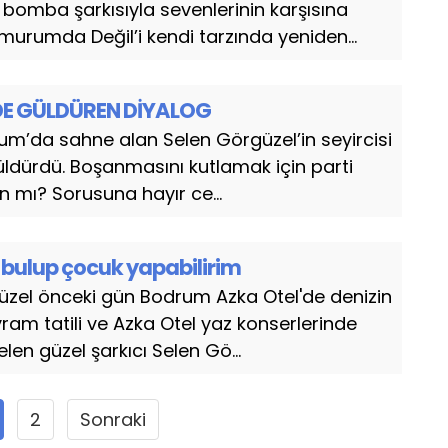
 bomba şarkısıyla sevenlerinin karşısına
Umurumda Değil’i kendi tarzında yeniden...
DE GÜLDÜREN DİYALOG
um’da sahne alan Selen Görgüzel’in seyircisi
güldürdü. Boşanmasını kutlamak için parti
n mı? Sorusuna hayır ce...
ı bulup çocuk yapabilirim
üzel önceki gün Bodrum Azka Otel'de denizin
ayram tatili ve Azka Otel yaz konserlerinde
en güzel şarkıcı Selen Gö...
2
Sonraki