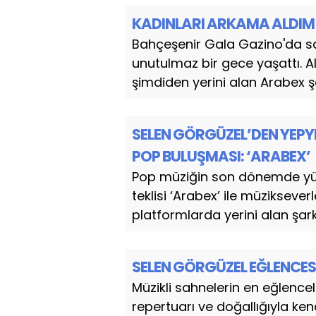
KADINLARI ARKAMA ALDI
Bahçeşenir Gala Gazino'da sa
unutulmaz bir gece yaşattı. Al
şimdiden yerini alan Arabex şar
SELEN GÖRGÜZEL’DEN YEPYE
POP BULUŞMASI: ‘ARABEX’
Pop müziğin son dönemde yüks
teklisi ‘Arabex’ ile müzikseverl
platformlarda yerini alan şark
SELEN GÖRGÜZEL EĞLENCES
Müzikli sahnelerin en eğlencel
repertuarı ve doğallığıyla ke