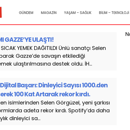
GÜNDEM
MAGAZİN
YAŞAM – SAĞLIK
BİLİM – TEKNOLOJİ
N
I GAZZE’YE ULAŞTI!
SICAK YEMEK DAĞITILDI Ünlü sanatçı Selen
parak Gazze’de savaşın etkilediği
mek ulaştırılmasına destek oldu. İH...
jital Başarı: Dinleyici Sayısı 1000.den
erek 100 Kat Artarak rekor kırdı.
en isimlerinden Selen Görgüzel, yeni şarkısı
tformlarda adeta rekor kırdı. Spotify’da daha
ık dinleyici sa...