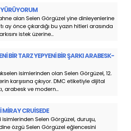
M YÜRÜYORUM
hne alan Selen Görgüzel yine dinleyenlerine
tı ay önce çıkardığı bu yazın hitleri arasında
kısını istek üzerine...
Nİ BİR TARZ YEPYENİ BİR ŞARKI ARABESK-
elen isimlerinden olan Selen Görgüzel, 12.
erin karşısına çıkıyor. DMC etiketiyle dijital
ı, arabesk ve modern...
İ MİRAY CRUİSEDE
i isimlerinden Selen Görgüzel, duruşu,
ndine özgü Selen Görgüzel eğlencesini