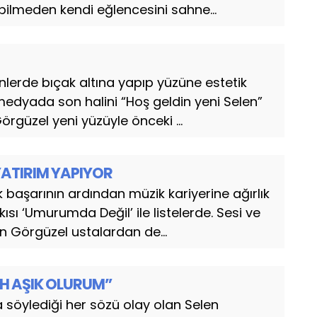
k bilmeden kendi eğlencesini sahne...
lerde bıçak altına yapıp yüzüne estetik
medyada son halini “Hoş geldin yeni Selen”
örgüzel yeni yüzüyle önceki ...
YATIRIM YAPIYOR
başarının ardından müzik kariyerine ağırlık
sı ‘Umurumda Değil’ ile listelerde. Sesi ve
n Görgüzel ustalardan de...
AH AŞIK OLURUM”
öylediği her sözü olay olan Selen