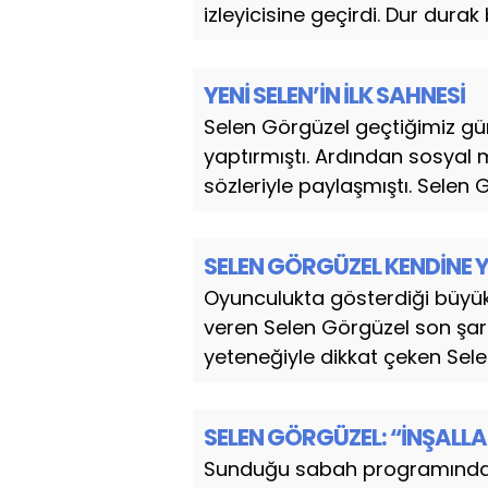
izleyicisine geçirdi. Dur dura
YENİ SELEN’İN İLK SAHNESİ
Selen Görgüzel geçtiğimiz gün
yaptırmıştı. Ardından sosyal 
sözleriyle paylaşmıştı. Selen G
SELEN GÖRGÜZEL KENDİNE 
Oyunculukta gösterdiği büyük 
veren Selen Görgüzel son şarkı
yeteneğiyle dikkat çeken Sele
SELEN GÖRGÜZEL: “İNŞALL
Sunduğu sabah programında s