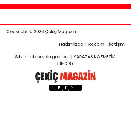
Copyright © 2026 Çekiç Magazin
Hakkımızda
|
Reklam
|
İletişim
Site haritası
yolu gösterir. |
KARATAŞ KOZMETİK
KİMDİR?
I
F
T
Y
L