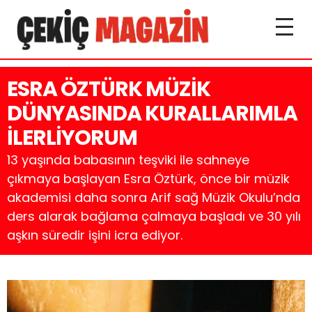
ESRA ÖZTÜRK MÜZİK
DÜNYASINDA KURALLARIMLA
İLERLİYORUM
13 yaşında babasının teşviki ile sahneye
çıkmaya başlayan Esra Öztürk, önce bir müzik
akademisi daha sonra Arif sağ Müzik Okulu’nda
ders alarak bağlama çalmaya başladı ve 30 yılı
aşkın süredir işini icra ediyor.