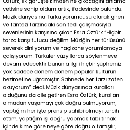
Öztürk, ilk görüşte kimden ne çıkacağını anlama
yetisine sahip oldum artık, ifadesinde bulundu.
Müzik dünyasına Türkü yorumcusu olarak giren
ve fantezi tarzındaki son tekli çalışmasıyla
sevenlerinin karşısına çıkan Esra Öztürk “Hiçbir
tarza karşı tutucu değilim. Müziğin her türlüsünü
severek dinliyorum ve naçizane yorumlamaya
çalışıyorum. Türküler yüzyıllarca söylenmeye
devam edecektir bununla ilgili hiçbir şüphemiz
yok sadece dönem dönem popüler kültürün
hezimetine uğramıştır. Sahnede her tarzı zaten
okuyorum” dedi. Müzik dünyasında kuralları
olduğunu da dile getiren Esra Öztürk, kuralları
olmadan yaşamayı çok doğru bulmuyorum,
yaptığım her işte prensip sahibi olmayı tercih
ettim, yaptığım işi doğru yapmak tabi tırnak
içinde kime göre neye göre doğru o tartışılır,