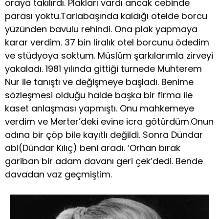
oraya takılırdı. Plakları vardı ancak cebinde
parası yoktu.Tarlabaşında kaldığı otelde borcu
yüzünden bavulu rehindi. Ona plak yapmaya
karar verdim. 37 bin liralık otel borcunu ödedim
ve stüdyoya soktum. Müslüm şarkılarımla zirveyi
yakaladı. 1981 yılında gittiği turnede Muhterem
Nur ile tanıştı ve değişmeye başladı. Benime
sözleşmesi olduğu halde başka bir firma ile
kaset anlaşması yapmıştı. Onu mahkemeye
verdim ve Merter’deki evine icra götürdüm.Onun
adına bir çöp bile kayıtlı değildi. Sonra Dündar
abi(Dündar Kılıç) beni aradı. ‘Orhan bırak
gariban bir adam davanı geri çek’dedi. Bende
davadan vaz geçmiştim.