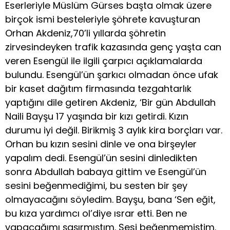
Eserleriyle Müslüm Gürses başta olmak üzere
birçok ismi besteleriyle şöhrete kavuşturan
Orhan Akdeniz,70’li yıllarda şöhretin
zirvesindeyken trafik kazasında genç yaşta can
veren Esengül ile ilgili çarpıcı açıklamalarda
bulundu. Esengül’ün şarkıcı olmadan önce ufak
bir kaset dağıtım firmasında tezgahtarlık
yaptığını dile getiren Akdeniz, ‘Bir gün Abdullah
Naili Bayşu 17 yaşında bir kızı getirdi. Kızın
durumu iyi değil. Birikmiş 3 aylık kira borçları var.
Orhan bu kızın sesini dinle ve ona birşeyler
yapalım dedi. Esengül’ün sesini dinledikten
sonra Abdullah babaya gittim ve Esengül’ün
sesini beğenmediğimi, bu sesten bir şey
olmayacağını söyledim. Bayşu, bana ‘Sen eğit,
bu kıza yardımcı ol’diye ısrar etti. Ben ne
yapacağımı şaşırmıştım. Sesi beğenmemiştim.