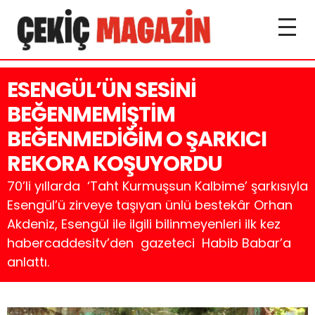
ESENGÜL’ÜN SESİNİ
BEĞENMEMİŞTİM
BEĞENMEDİĞİM O ŞARKICI
REKORA KOŞUYORDU
70’li yıllarda ‘Taht Kurmuşsun Kalbime’ şarkısıyla
Esengül’ü zirveye taşıyan ünlü bestekâr Orhan
Akdeniz, Esengül ile ilgili bilinmeyenleri ilk kez
habercaddesitv’den gazeteci Habib Babar’a
anlattı.