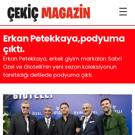
Erkan Petekkaya,podyuma
çıktı.
Erkan Petekkaya, erkek giyim markaları Sabri
Özel ve Giotelli'nin yeni sezon koleksiyonun
tanıltıldığı defilede podyuma çıktı.