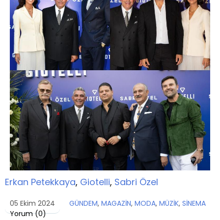
Erkan Petekkaya
,
Giotelli
,
Sabri Özel
05 Ekim 2024
GÜNDEM
,
MAGAZİN
,
MODA
,
MÜZİK
,
SİNEMA
Yorum (
0
)