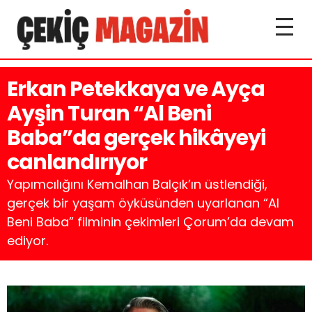
Erkan Petekkaya ve Ayça
Ayşin Turan “Al Beni
Baba”da gerçek hikâyeyi
canlandırıyor
Yapımcılığını Kemalhan Balçık’ın üstlendiği,
gerçek bir yaşam öyküsünden uyarlanan “Al
Beni Baba” filminin çekimleri Çorum’da devam
ediyor.