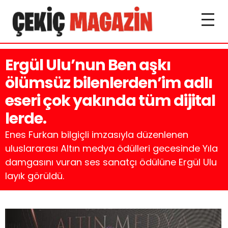
Ergül Ulu’nun Ben aşkı
ölümsüz bilenlerden’im adlı
eseri çok yakında tüm dijital
lerde.
Enes Furkan bilgiçli imzasıyla düzenlenen
uluslararası Altın medya ödülleri gecesinde Yıla
damgasını vuran ses sanatçı ödülüne Ergül Ulu
layık görüldü.