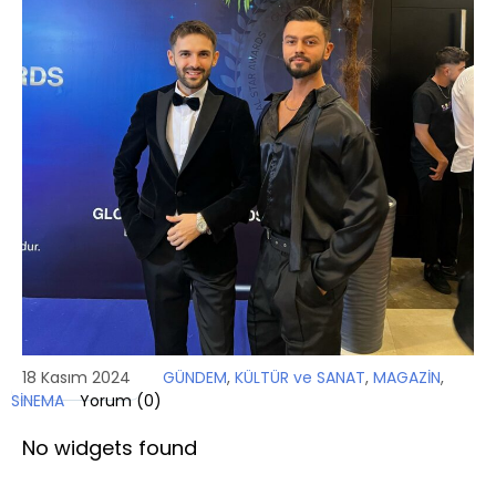
18 Kasım 2024
GÜNDEM
,
KÜLTÜR ve SANAT
,
MAGAZİN
,
SİNEMA
Yorum (
0
)
No widgets found