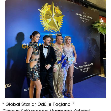
“ Global Starlar Ödülle Taçlandı “
Geceye ünlü modacı Muammer Ketenci ,