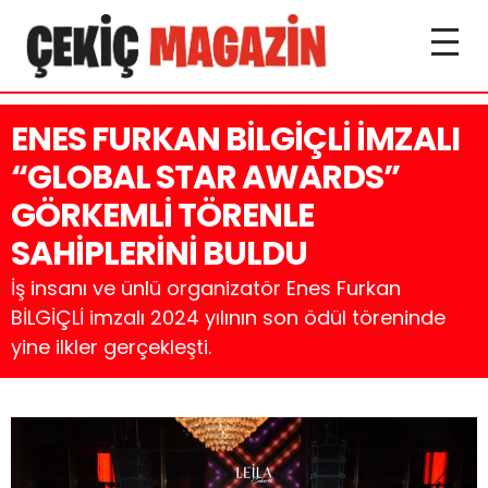
ENES FURKAN BİLGİÇLİ İMZALI
“GLOBAL STAR AWARDS”
GÖRKEMLİ TÖRENLE
SAHİPLERİNİ BULDU
İş insanı ve ünlü organizatör Enes Furkan
BİLGİÇLİ imzalı 2024 yılının son ödül töreninde
yine ilkler gerçekleşti.