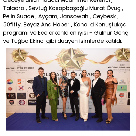
Taladro , Sevtuğ Kasapbaşoğlu Murat Övüç ,
Pelin Suade , Ayçam, Jansowah , Ceybesk ,
50fifty, Beyaz Ana Haber , Kanal d Konuştukça
programı ve Ece erkenle en iyisi – Gülnur Genç
ve Tuğba Ekinci gibi duayen isimlerde katıldı.