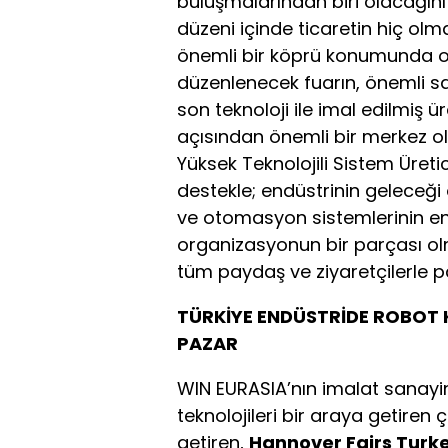
buluşmalarından biri olacağın
düzeni içinde ticaretin hiç olm
önemli bir köprü konumunda ol
düzenlenecek fuarın, önemli say
son teknoloji ile imal edilmiş
açısından önemli bir merkez o
Yüksek Teknolojili Sistem Üret
destekle; endüstrinin geleceği
ve otomasyon sistemlerinin en
organizasyonun bir parçası ol
tüm paydaş ve ziyaretçilerle p
TÜRKİYE ENDÜSTRİDE ROBOT 
PAZAR
WIN EURASIA’nın imalat sanayin
teknolojileri bir araya getiren 
getiren,
Hannover Fairs Turke