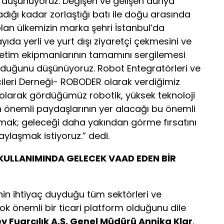
ı düşünüyoruz. Değişen ve gelişen dünya
adığı kadar zorlaştığı batı ile doğu arasında
an ülkemizin marka şehri İstanbul’da
ıda yerli ve yurt dışı ziyaretçi çekmesini ve
 üretim ekipmanlarının tamamını sergilemesi
lduğunu düşünüyoruz. Robot Entegratörleri ve
icileri Derneği- ROBODER olarak verdiğimiz
 olarak gördüğümüz robotik, yüksek teknoloji
 önemli paydaşlarının yer alacağı bu önemli
mak; geleceği daha yakından görme fırsatını
aylaşmak istiyoruz.” dedi.
KULLANIMINDA GELECEK VAAD EDEN BİR
in ihtiyaç duyduğu tüm sektörleri ve
çok önemli bir ticari platform olduğunu dile
y Fuarcılık A.Ş. Genel Müdürü Annika Klar
,