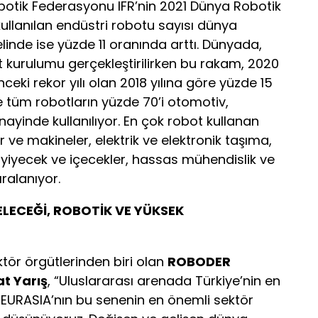
obotik Federasyonu IFR’nin 2021 Dünya Robotik
ullanılan endüstri robotu sayısı dünya
linde ise yüzde 11 oranında arttı. Dünyada,
t kurulumu gerçekleştirilirken bu rakam, 2020
nceki rekor yılı olan 2018 yılına göre yüzde 15
e tüm robotların yüzde 70’i otomotiv,
ayinde kullanılıyor. En çok robot kullanan
r ve makineler, elektrik ve elektronik taşıma,
, yiyecek ve içecekler, hassas mühendislik ve
ıralanıyor.
ECEĞİ, ROBOTİK VE YÜKSEK
tör örgütlerinden biri olan
ROBODER
t Yarış
, “Uluslararası arenada Türkiye’nin en
 EURASIA’nın bu senenin en önemli sektör