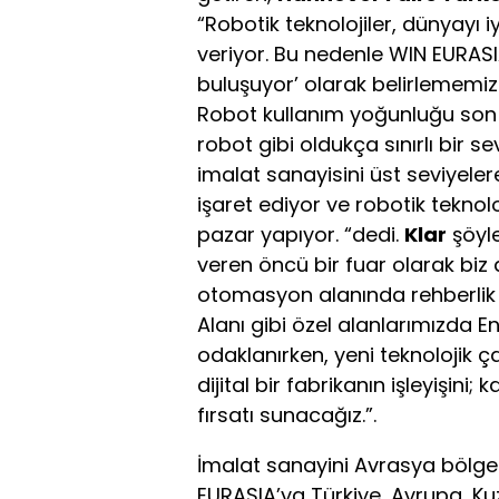
“Robotik teknolojiler, dünyayı 
veriyor. Bu nedenle WIN EURASI
buluşuyor’ olarak belirlememiz
Robot kullanım yoğunluğu son v
robot gibi oldukça sınırlı bir
imalat sanayisini üst seviyele
işaret ediyor ve robotik tekno
pazar yapıyor. “dedi.
Klar
şöyle
veren öncü bir fuar olarak bi
otomasyon alanında rehberlik e
Alanı gibi özel alanlarımızda E
odaklanırken, yeni teknolojik ç
dijital bir fabrikanın işleyişini
fırsatı sunacağız.”.
İmalat sanayini Avrasya bölges
EURASIA’ya Türkiye, Avrupa, K