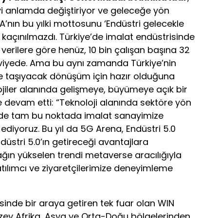
iyi anlamda değiştiriyor ve geleceğe yön
A’nın bu yılki mottosunu ‘Endüstri gelecekle
 kaçınılmazdı. Türkiye’de imalat endüstrisinde
erilere göre henüz, 10 bin çalışan başına 32
 seviyede. Ama bu aynı zamanda Türkiye’nin
re taşıyacak dönüşüm için hazır olduğuna
lojiler alanında gelişmeye, büyümeye açık bir
 devam etti: “Teknoloji alanında sektöre yön
z de tam bu noktada imalat sanayimize
diyoruz. Bu yıl da 5G Arena, Endüstri 5.0
ndüstri 5.0’ın getireceği avantajlara
ağın yükselen trendi metaverse aracılığıyla
; katılımcı ve ziyaretçilerimize deneyimleme
inde bir araya getiren tek fuar olan WIN
uzey Afrika, Asya ve Orta-Doğu bölgelerinden