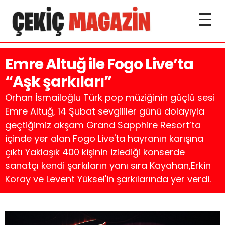
Emre Altuğ ile Fogo Live’ta
“Aşk şarkıları”
Orhan İsmailoğlu Türk pop müziğinin güçlü sesi
Emre Altuğ, 14 Şubat sevgililer günü dolayıyla
geçtiğimiz akşam Grand Sapphire Resort’ta
içinde yer alan Fogo Live'ta hayranın karışına
çıktı Yaklaşık 400 kişinin izlediği konserde
sanatçı kendi şarkıların yanı sıra Kayahan,Erkin
Koray ve Levent Yüksel'in şarkılarında yer verdi.