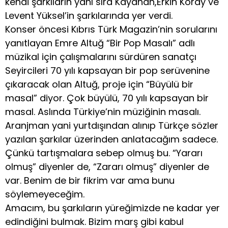
kendi şarkıların yanı sıra Kayahan,Erkin Koray ve
Levent Yüksel’in şarkılarında yer verdi.
Konser öncesi Kıbrıs Türk Magazin’nin sorularını
yanıtlayan Emre Altuğ “Bir Pop Masalı” adlı
müzikal için çalışmalarını sürdüren sanatçı
Seyircileri 70 yılı kapsayan bir pop serüvenine
çıkaracak olan Altuğ, proje için “Büyülü bir
masal” diyor. Çok büyülü, 70 yılı kapsayan bir
masal. Aslında Türkiye’nin müziğinin masalı.
Aranjman yani yurtdışından alınıp Türkçe sözler
yazılan şarkılar üzerinden anlatacağım sadece.
Çünkü tartışmalara sebep olmuş bu. “Yararı
olmuş” diyenler de, “Zararı olmuş” diyenler de
var. Benim de bir fikrim var ama bunu
söylemeyeceğim.
Amacım, bu şarkıların yüreğimizde ne kadar yer
edindiğini bulmak. Bizim marş gibi kabul