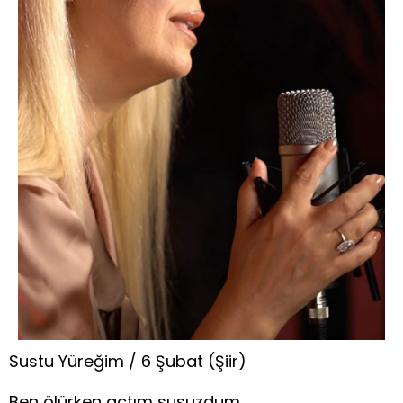
Sustu Yüreğim / 6 Şubat (Şiir)
Ben ölürken açtım susuzdum