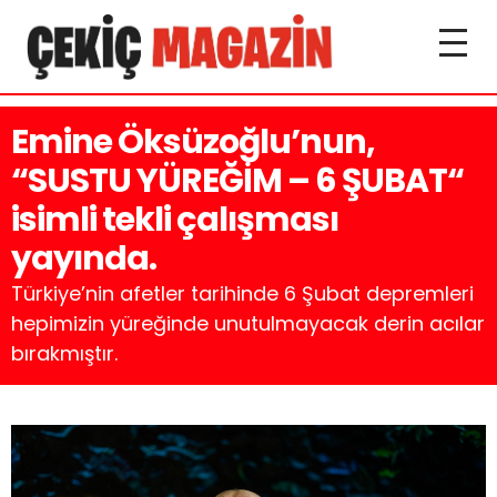
Emine Öksüzoğlu’nun,
“SUSTU YÜREĞİM – 6 ŞUBAT“
isimli tekli çalışması
yayında.
Türkiye’nin afetler tarihinde 6 Şubat depremleri
hepimizin yüreğinde unutulmayacak derin acılar
bırakmıştır.