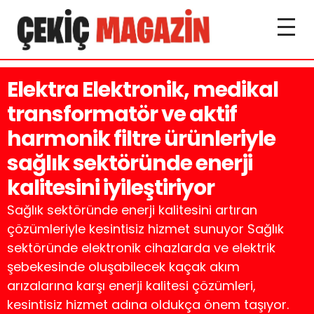
Elektra Elektronik, medikal
transformatör ve aktif
harmonik filtre ürünleriyle
sağlık sektöründe enerji
kalitesini iyileştiriyor
Sağlık sektöründe enerji kalitesini artıran
çözümleriyle kesintisiz hizmet sunuyor Sağlık
sektöründe elektronik cihazlarda ve elektrik
şebekesinde oluşabilecek kaçak akım
arızalarına karşı enerji kalitesi çözümleri,
kesintisiz hizmet adına oldukça önem taşıyor.