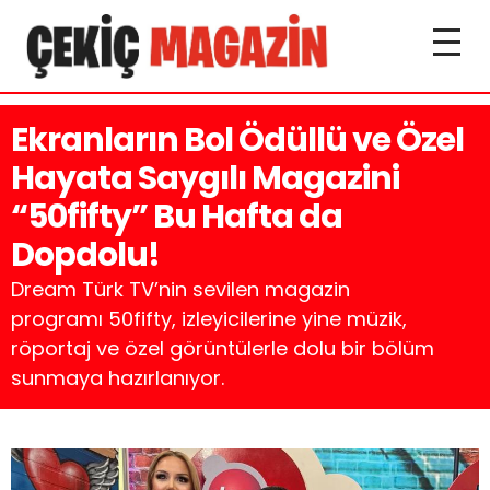
Ekranların Bol Ödüllü ve Özel
Hayata Saygılı Magazini
“50fifty” Bu Hafta da
Dopdolu!
Dream Türk TV’nin sevilen magazin
programı 50fifty, izleyicilerine yine müzik,
röportaj ve özel görüntülerle dolu bir bölüm
sunmaya hazırlanıyor.