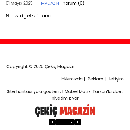
01 Mayıs 2025
MAGAZİN
Yorum (
0
)
No widgets found
Copyright © 2026 Çekiç Magazin
Hakkımızda
|
Reklam
|
İletişim
Site haritası
yolu gösterir. |
Mabel Matiz: Tarkan’la düet
niyetimiz var
I
F
T
Y
L